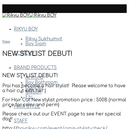
Skip
to
content
RIKYU BOY
Rikyu Sukhumvit
News
Boy Siam
NEW STYLIST DEBUT!
CONCEPT
BRAND PRODUCTS
NEW STYLIST DEBUT!
Arimino
Boy Bathroom
Prai has become a hair stylist! Please welcome to have
Davines
a hair cut with her:)
Milbon
Etc.
For Hair Cut New stylist promotion price : 500B (normal
price for color and perm)
HAIR STYLE
Please check out our EVENT page to see her special
day!!
STAFF
http://
boyrikyu.com/event/prais-stylist-check/