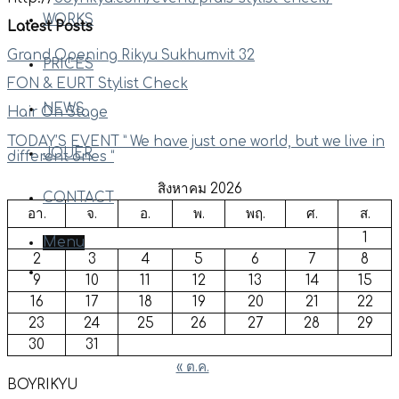
WORKS
Latest Posts
Grand Opening Rikyu Sukhumvit 32
PRICES
FON & EURT Stylist Check
NEWS
Hair On Stage
TODAY’S EVENT ” We have just one world, but we live in
JOUER
different ones “
สิงหาคม 2026
CONTACT
อา.
จ.
อ.
พ.
พฤ.
ศ.
ส.
1
Menu
2
3
4
5
6
7
8
9
10
11
12
13
14
15
16
17
18
19
20
21
22
23
24
25
26
27
28
29
30
31
« ต.ค.
BOYRIKYU