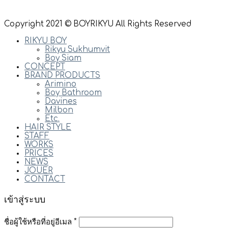
Copyright 2021 © BOYRIKYU All Rights Reserved
RIKYU BOY
Rikyu Sukhumvit
Boy Siam
CONCEPT
BRAND PRODUCTS
Arimino
Boy Bathroom
Davines
Milbon
Etc.
HAIR STYLE
STAFF
WORKS
PRICES
NEWS
JOUER
CONTACT
เข้าสู่ระบบ
ชื่อผู้ใช้หรือที่อยู่อีเมล
*