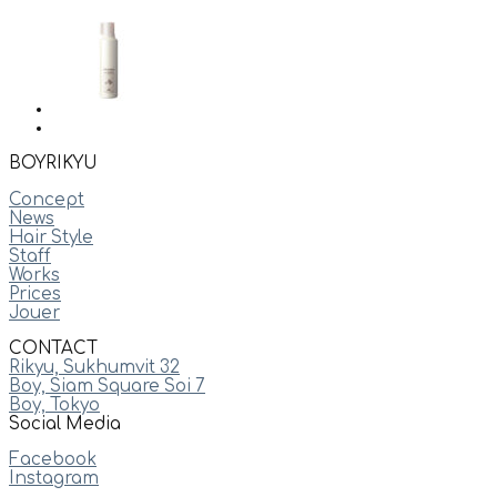
BOYRIKYU
Concept
News
Hair Style
Staff
Works
Prices
Jouer
CONTACT
Rikyu, Sukhumvit 32
Boy, Siam Square Soi 7
Boy, Tokyo
Social Media
Facebook
Instagram