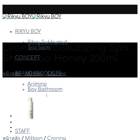
Skip
to
content
RIKYU BOY
Rikyu Sukhumvit
Cronna Moisturizing Spa
Boy Siam
Shampoo Honey 200ml
CONCEPT
BRAND PRODUCTS
หน้าหลัก
/
Milbon
/
Cronna
Arimino
Boy Bathroom
Davines
Milbon
Etc.
HAIR STYLE
STAFF
หน้าหลัก
/
Milbon
/
Cronna