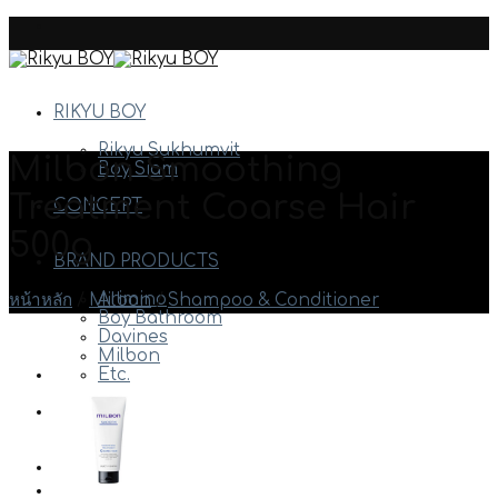
Skip
to
content
RIKYU BOY
Rikyu Sukhumvit
Milbon Smoothing
Boy Siam
Treatment Coarse Hair
CONCEPT
500g
BRAND PRODUCTS
Arimino
หน้าหลัก
/
Milbon
/
Shampoo & Conditioner
Boy Bathroom
Davines
Milbon
Etc.
HAIR STYLE
STAFF