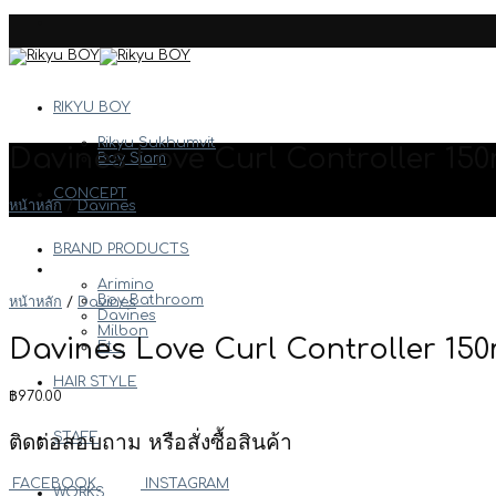
Skip
to
content
RIKYU BOY
Rikyu Sukhumvit
Davines Love Curl Controller 150
Boy Siam
CONCEPT
หน้าหลัก
/
Davines
BRAND PRODUCTS
Arimino
Boy Bathroom
หน้าหลัก
/
Davines
Davines
Milbon
Davines Love Curl Controller 150
Etc.
HAIR STYLE
฿
970.00
STAFF
ติดต่อสอบถาม หรือสั่งซื้อสินค้า
FACEBOOK
INSTAGRAM
WORKS