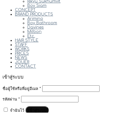
Rikyu Sukhumvit
Boy Siam
CONCEPT
BRAND PRODUCTS
Arimino
Boy Bathroom
Davines
Milbon
Etc.
HAIR STYLE
STAFF
WORKS
PRICES
NEWS
JOUER
CONTACT
เข้าสู่ระบบ
ชื่อผู้ใช้หรือที่อยู่อีเมล
*
รหัสผ่าน
*
เข้าสู่ระบบ
จำฉันไว้
ลืมรหัสผ่านของคุณ?