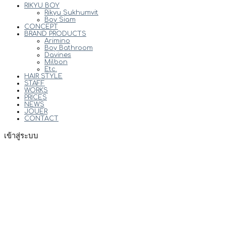
RIKYU BOY
Rikyu Sukhumvit
Boy Siam
CONCEPT
BRAND PRODUCTS
Arimino
Boy Bathroom
Davines
Milbon
Etc.
HAIR STYLE
STAFF
WORKS
PRICES
NEWS
JOUER
CONTACT
เข้าสู่ระบบ
ชื่อผู้ใช้หรือที่อยู่อีเมล
*
รหัสผ่าน
*
เข้าสู่ระบบ
จำฉันไว้
ลืมรหัสผ่านของคุณ?