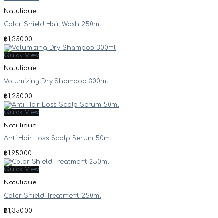
Natulique
Color Shield Hair Wash 250ml
฿
1,350.00
Quick View
Natulique
Volumizing Dry Shampoo 300ml
฿
1,250.00
Quick View
Natulique
Anti Hair Loss Scalp Serum 50ml
฿
1,950.00
Quick View
Natulique
Color Shield Treatment 250ml
฿
1,350.00