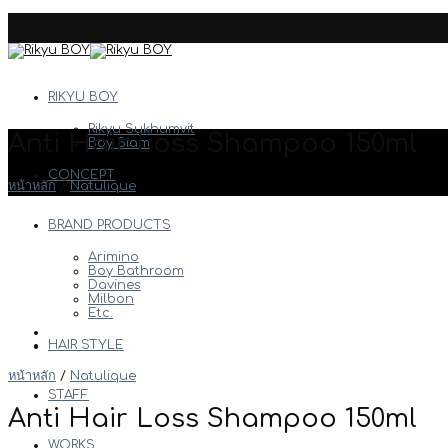
Skip
to
content
RIKYU BOY
Rikyu Sukhumvit
Anti Hair Loss Shampoo 150ml
Boy Siam
CONCEPT
หน้าหลัก
/
Natulique
BRAND PRODUCTS
Arimino
Boy Bathroom
Davines
Milbon
Etc.
HAIR STYLE
หน้าหลัก
/
Natulique
STAFF
Anti Hair Loss Shampoo 150ml
WORKS